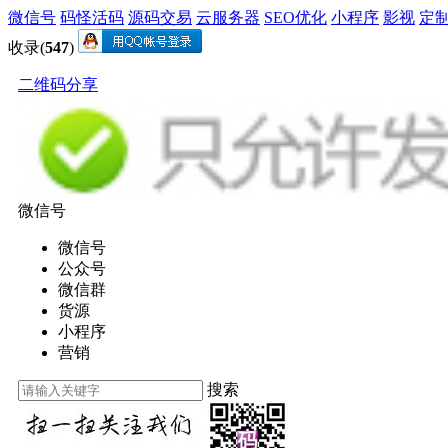
微信号
码怪活码
源码交易
云服务器
SEO优化
小程序
影视
定
收录(
547
)
二维码分享
微信号
微信号
公众号
微信群
货源
小程序
营销
搜索