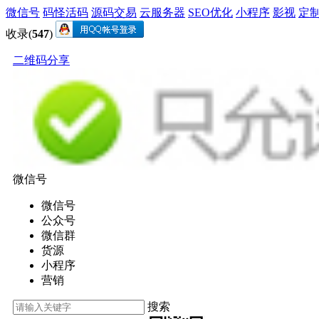
微信号
码怪活码
源码交易
云服务器
SEO优化
小程序
影视
定
收录(
547
)
二维码分享
微信号
微信号
公众号
微信群
货源
小程序
营销
搜索