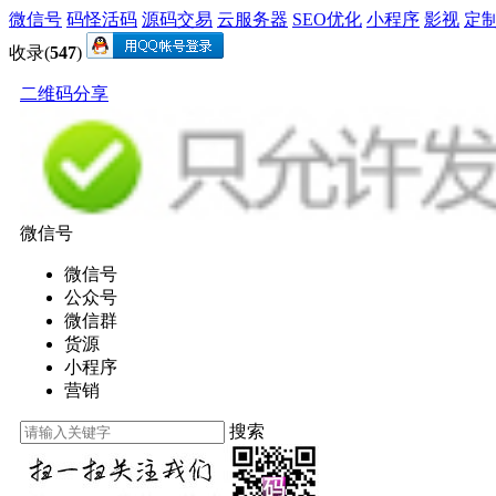
微信号
码怪活码
源码交易
云服务器
SEO优化
小程序
影视
定
收录(
547
)
二维码分享
微信号
微信号
公众号
微信群
货源
小程序
营销
搜索