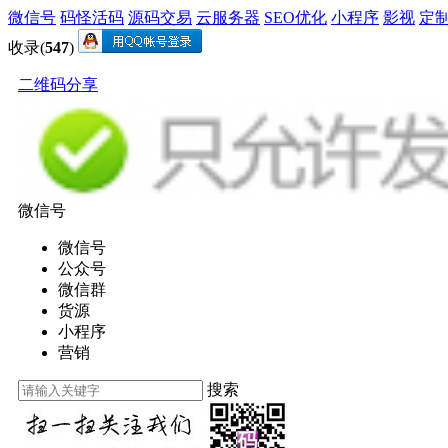
微信号
码怪活码
源码交易
云服务器
SEO优化
小程序
影视
定
收录(
547
)
二维码分享
微信号
微信号
公众号
微信群
货源
小程序
营销
搜索