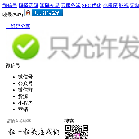
微信号
码怪活码
源码交易
云服务器
SEO优化
小程序
影视
定
收录(
547
)
二维码分享
微信号
微信号
公众号
微信群
货源
小程序
营销
搜索