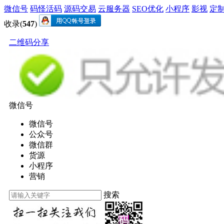
微信号
码怪活码
源码交易
云服务器
SEO优化
小程序
影视
定
收录(
547
)
二维码分享
微信号
微信号
公众号
微信群
货源
小程序
营销
搜索