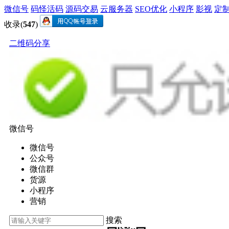
微信号
码怪活码
源码交易
云服务器
SEO优化
小程序
影视
定
收录(
547
)
二维码分享
微信号
微信号
公众号
微信群
货源
小程序
营销
搜索