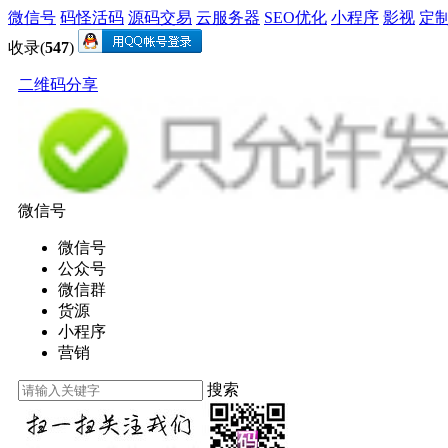
微信号
码怪活码
源码交易
云服务器
SEO优化
小程序
影视
定
收录(
547
)
二维码分享
微信号
微信号
公众号
微信群
货源
小程序
营销
搜索