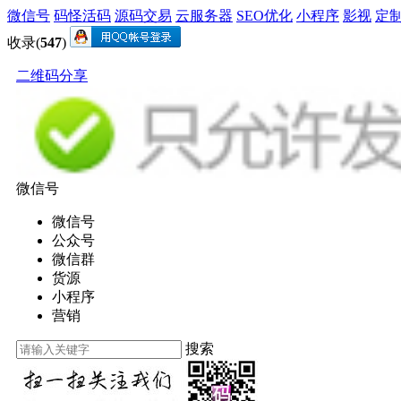
微信号
码怪活码
源码交易
云服务器
SEO优化
小程序
影视
定
收录(
547
)
二维码分享
微信号
微信号
公众号
微信群
货源
小程序
营销
搜索