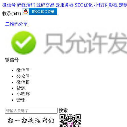
微信号
码怪活码
源码交易
云服务器
SEO优化
小程序
影视
定
收录(
547
)
二维码分享
微信号
微信号
公众号
微信群
货源
小程序
营销
搜索