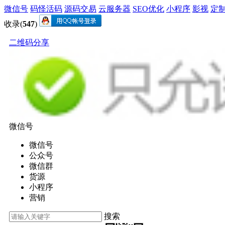
微信号
码怪活码
源码交易
云服务器
SEO优化
小程序
影视
定
收录(
547
)
二维码分享
微信号
微信号
公众号
微信群
货源
小程序
营销
搜索