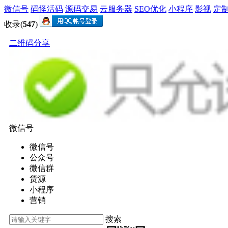
微信号
码怪活码
源码交易
云服务器
SEO优化
小程序
影视
定
收录(
547
)
二维码分享
微信号
微信号
公众号
微信群
货源
小程序
营销
搜索