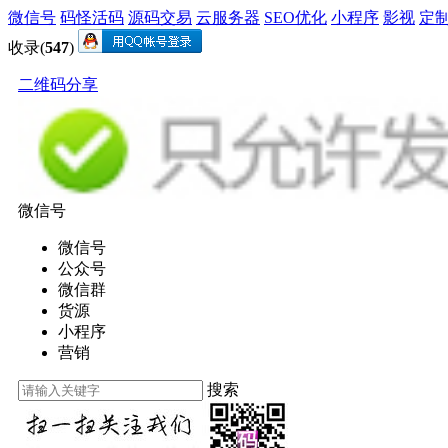
微信号
码怪活码
源码交易
云服务器
SEO优化
小程序
影视
定
收录(
547
)
二维码分享
微信号
微信号
公众号
微信群
货源
小程序
营销
搜索