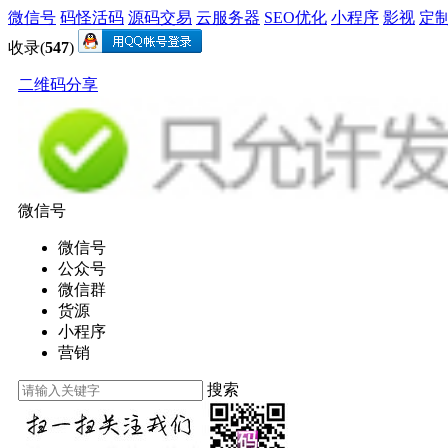
微信号
码怪活码
源码交易
云服务器
SEO优化
小程序
影视
定
收录(
547
)
二维码分享
微信号
微信号
公众号
微信群
货源
小程序
营销
搜索