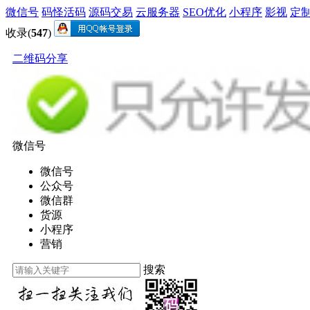
微信号
码怪活码
源码交易
云服务器
SEO优化
小程序
影视
定
收录(
547
)
二维码分享
微信号
微信号
公众号
微信群
货源
小程序
营销
搜索