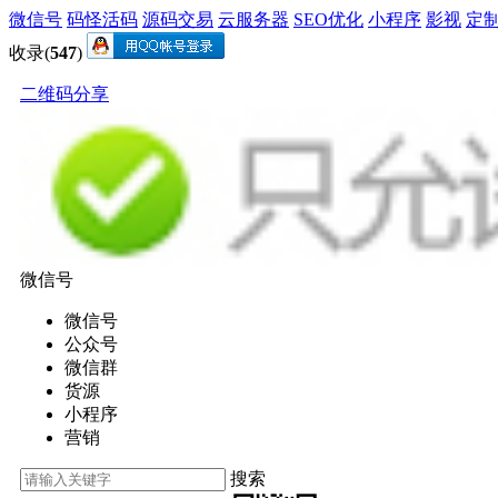
微信号
码怪活码
源码交易
云服务器
SEO优化
小程序
影视
定
收录(
547
)
二维码分享
微信号
微信号
公众号
微信群
货源
小程序
营销
搜索