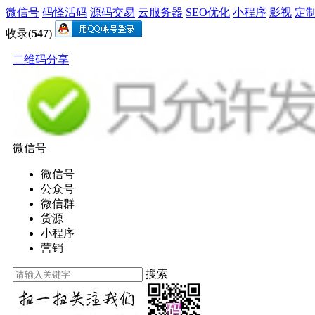
微信号
码怪活码
源码交易
云服务器
SEO优化
小程序
影视
定
收录(
547
)
二维码分享
微信号
微信号
公众号
微信群
货源
小程序
营销
搜索