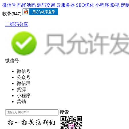
微信号
码怪活码
源码交易
云服务器
SEO优化
小程序
影视
定
收录(
547
)
二维码分享
微信号
微信号
公众号
微信群
货源
小程序
营销
搜索