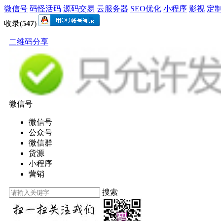
微信号
码怪活码
源码交易
云服务器
SEO优化
小程序
影视
定
收录(
547
)
二维码分享
微信号
微信号
公众号
微信群
货源
小程序
营销
搜索