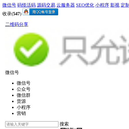
微信号
码怪活码
源码交易
云服务器
SEO优化
小程序
影视
定
收录(
547
)
二维码分享
微信号
微信号
公众号
微信群
货源
小程序
营销
搜索