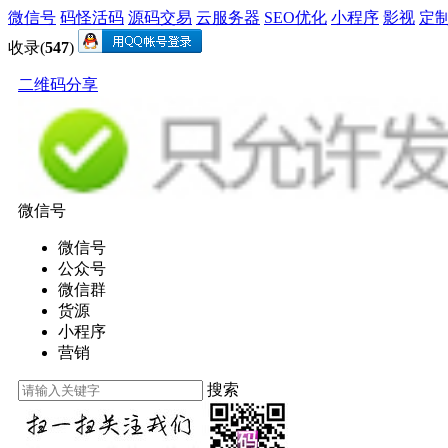
微信号
码怪活码
源码交易
云服务器
SEO优化
小程序
影视
定
收录(
547
)
二维码分享
微信号
微信号
公众号
微信群
货源
小程序
营销
搜索