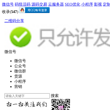
微信号
码怪活码
源码交易
云服务器
SEO优化
小程序
影视
定
收录(
547
)
二维码分享
微信号
微信号
公众号
微信群
货源
小程序
营销
搜索