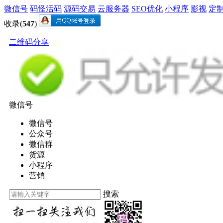
微信号
码怪活码
源码交易
云服务器
SEO优化
小程序
影视
定
收录(
547
)
二维码分享
微信号
微信号
公众号
微信群
货源
小程序
营销
搜索