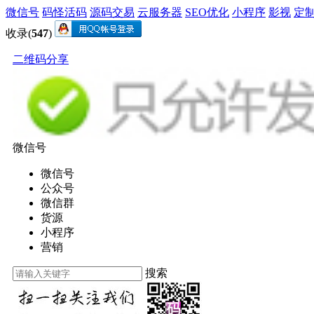
微信号
码怪活码
源码交易
云服务器
SEO优化
小程序
影视
定
收录(
547
)
二维码分享
微信号
微信号
公众号
微信群
货源
小程序
营销
搜索