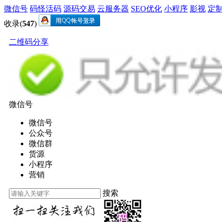
微信号
码怪活码
源码交易
云服务器
SEO优化
小程序
影视
定
收录(
547
)
二维码分享
微信号
微信号
公众号
微信群
货源
小程序
营销
搜索