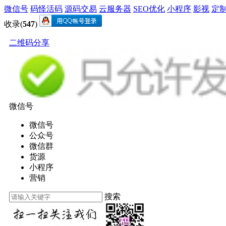
微信号
码怪活码
源码交易
云服务器
SEO优化
小程序
影视
定
收录(
547
)
二维码分享
微信号
微信号
公众号
微信群
货源
小程序
营销
搜索