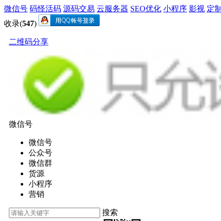
微信号
码怪活码
源码交易
云服务器
SEO优化
小程序
影视
定
收录(
547
)
二维码分享
微信号
微信号
公众号
微信群
货源
小程序
营销
搜索