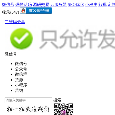
微信号
码怪活码
源码交易
云服务器
SEO优化
小程序
影视
定
收录(
547
)
二维码分享
微信号
微信号
公众号
微信群
货源
小程序
营销
搜索