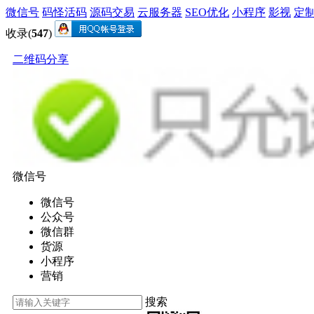
微信号
码怪活码
源码交易
云服务器
SEO优化
小程序
影视
定
收录(
547
)
二维码分享
微信号
微信号
公众号
微信群
货源
小程序
营销
搜索