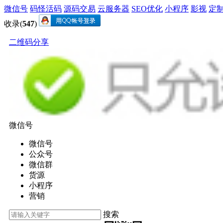
微信号
码怪活码
源码交易
云服务器
SEO优化
小程序
影视
定
收录(
547
)
二维码分享
微信号
微信号
公众号
微信群
货源
小程序
营销
搜索