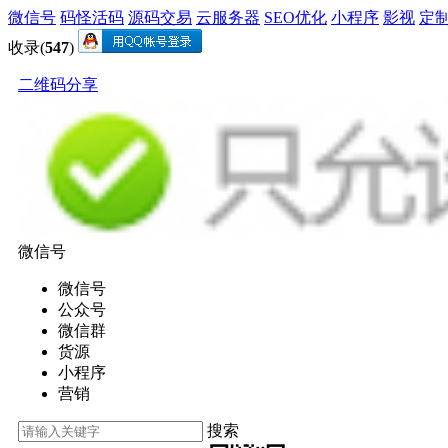
微信号
码怪活码
源码交易
云服务器
SEO优化
小程序
影视
定
收录(
547
)
二维码分享
微信号
微信号
公众号
微信群
货源
小程序
营销
搜索