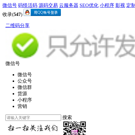
微信号
码怪活码
源码交易
云服务器
SEO优化
小程序
影视
定
收录(
547
)
二维码分享
微信号
微信号
公众号
微信群
货源
小程序
营销
搜索