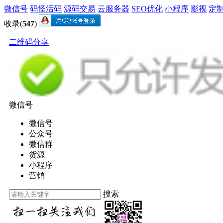
微信号
码怪活码
源码交易
云服务器
SEO优化
小程序
影视
定
收录(
547
)
二维码分享
微信号
微信号
公众号
微信群
货源
小程序
营销
搜索