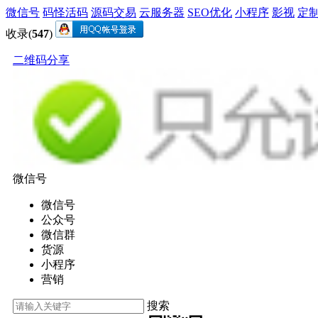
微信号
码怪活码
源码交易
云服务器
SEO优化
小程序
影视
定
收录(
547
)
二维码分享
微信号
微信号
公众号
微信群
货源
小程序
营销
搜索