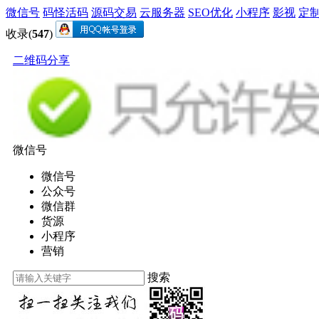
微信号
码怪活码
源码交易
云服务器
SEO优化
小程序
影视
定
收录(
547
)
二维码分享
微信号
微信号
公众号
微信群
货源
小程序
营销
搜索