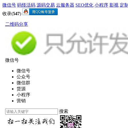
微信号
码怪活码
源码交易
云服务器
SEO优化
小程序
影视
定
收录(
547
)
二维码分享
微信号
微信号
公众号
微信群
货源
小程序
营销
搜索