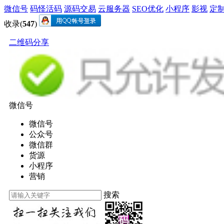
微信号
码怪活码
源码交易
云服务器
SEO优化
小程序
影视
定
收录(
547
)
二维码分享
微信号
微信号
公众号
微信群
货源
小程序
营销
搜索