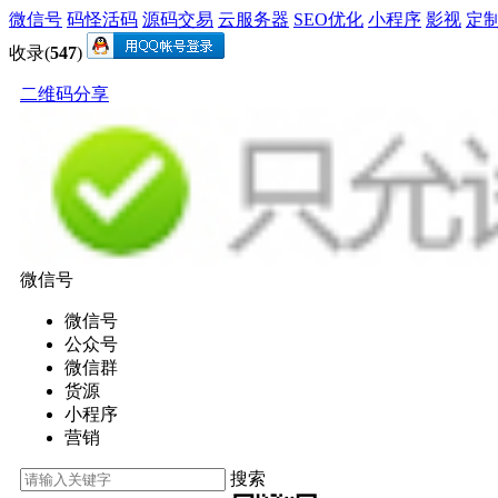
微信号
码怪活码
源码交易
云服务器
SEO优化
小程序
影视
定
收录(
547
)
二维码分享
微信号
微信号
公众号
微信群
货源
小程序
营销
搜索