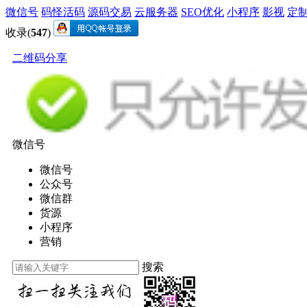
微信号
码怪活码
源码交易
云服务器
SEO优化
小程序
影视
定
收录(
547
)
二维码分享
微信号
微信号
公众号
微信群
货源
小程序
营销
搜索