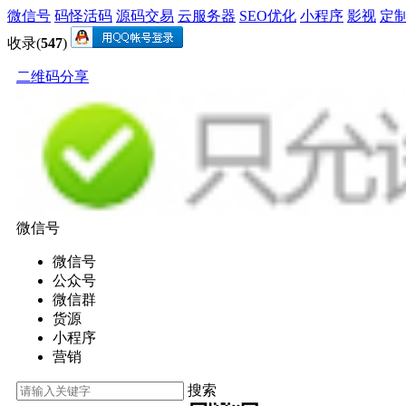
微信号
码怪活码
源码交易
云服务器
SEO优化
小程序
影视
定
收录(
547
)
二维码分享
微信号
微信号
公众号
微信群
货源
小程序
营销
搜索