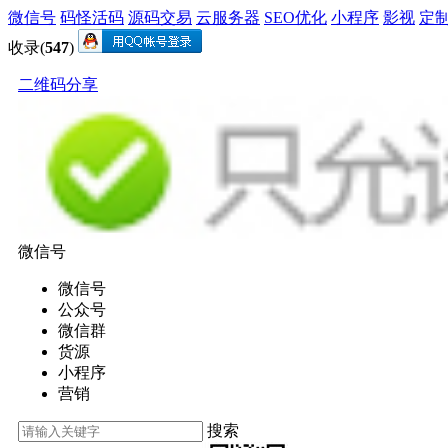
微信号
码怪活码
源码交易
云服务器
SEO优化
小程序
影视
定
收录(
547
)
二维码分享
微信号
微信号
公众号
微信群
货源
小程序
营销
搜索