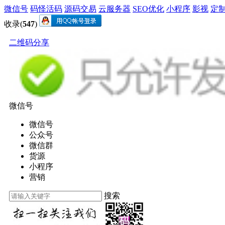
微信号
码怪活码
源码交易
云服务器
SEO优化
小程序
影视
定
收录(
547
)
二维码分享
微信号
微信号
公众号
微信群
货源
小程序
营销
搜索