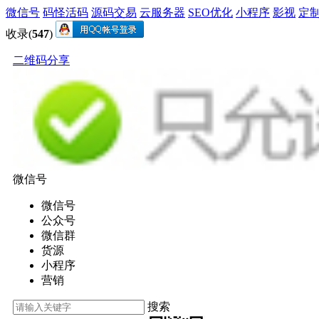
微信号
码怪活码
源码交易
云服务器
SEO优化
小程序
影视
定
收录(
547
)
二维码分享
微信号
微信号
公众号
微信群
货源
小程序
营销
搜索