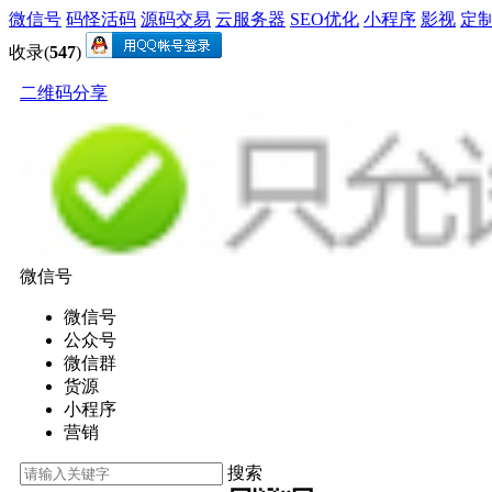
微信号
码怪活码
源码交易
云服务器
SEO优化
小程序
影视
定
收录(
547
)
二维码分享
微信号
微信号
公众号
微信群
货源
小程序
营销
搜索