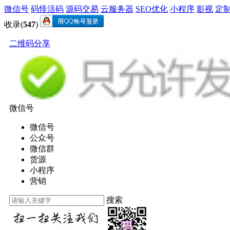
微信号
码怪活码
源码交易
云服务器
SEO优化
小程序
影视
定
收录(
547
)
二维码分享
微信号
微信号
公众号
微信群
货源
小程序
营销
搜索