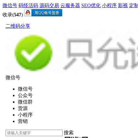
微信号
码怪活码
源码交易
云服务器
SEO优化
小程序
影视
定
收录(
547
)
二维码分享
微信号
微信号
公众号
微信群
货源
小程序
营销
搜索