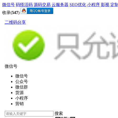
微信号
码怪活码
源码交易
云服务器
SEO优化
小程序
影视
定
收录(
547
)
二维码分享
微信号
微信号
公众号
微信群
货源
小程序
营销
搜索