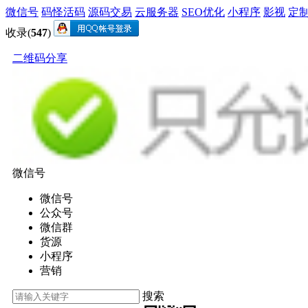
微信号
码怪活码
源码交易
云服务器
SEO优化
小程序
影视
定
收录(
547
)
二维码分享
微信号
微信号
公众号
微信群
货源
小程序
营销
搜索