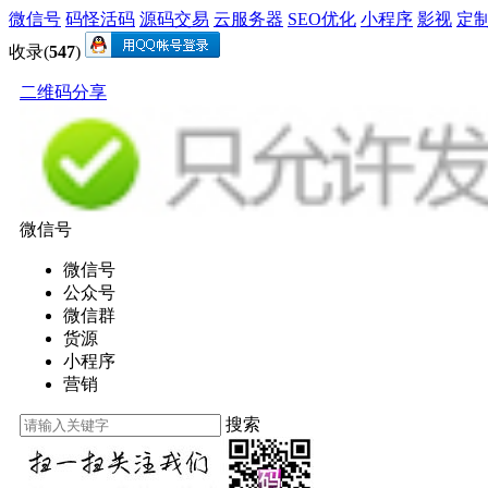
微信号
码怪活码
源码交易
云服务器
SEO优化
小程序
影视
定
收录(
547
)
二维码分享
微信号
微信号
公众号
微信群
货源
小程序
营销
搜索