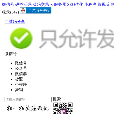
微信号
码怪活码
源码交易
云服务器
SEO优化
小程序
影视
定
收录(
547
)
二维码分享
微信号
微信号
公众号
微信群
货源
小程序
营销
搜索